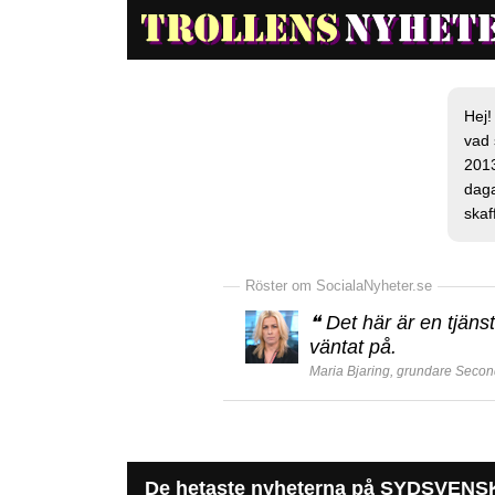
Hej!
vad 
2013
daga
skaf
Röster om SocialaNyheter.se
❝
Det här är en tjänst
väntat på.
Maria Bjaring, grundare Secon
De hetaste nyheterna på SYDSVENS