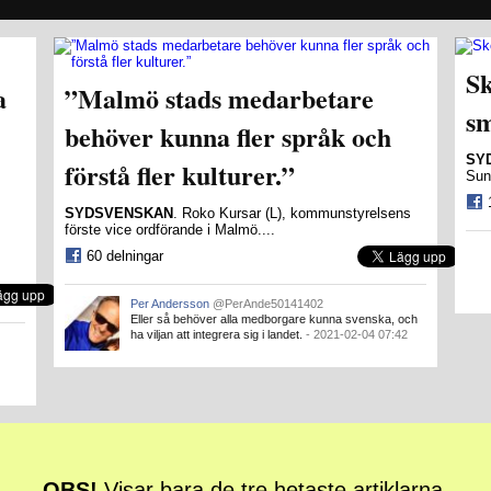
Sk
a
”Malmö stads medarbetare
sm
behöver kunna fler språk och
SY
förstå fler kulturer.”
Sun
SYDSVENSKAN
. Roko Kursar (L), kommunstyrelsens
förste vice ordförande i Malmö....
60 delningar
Per Andersson
@PerAnde50141402
Eller så behöver alla medborgare kunna svenska, och
ha viljan att integrera sig i landet.
- 2021-02-04 07:42
OBS!
Visar bara de tre hetaste artiklarna.