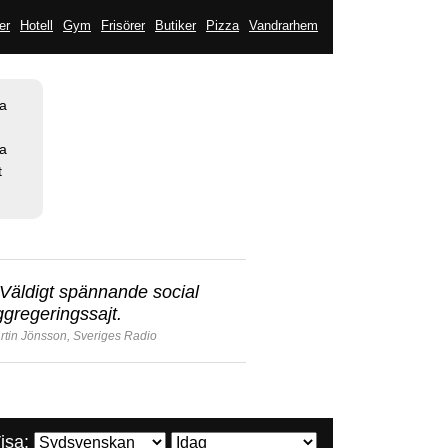
er
Hotell
Gym
Frisörer
Butiker
Pizza
Vandrarhem
la
sa
t
Väldigt spännande social
ggregeringssajt.
rtin Jönsson, Sveriges Radio
isa: