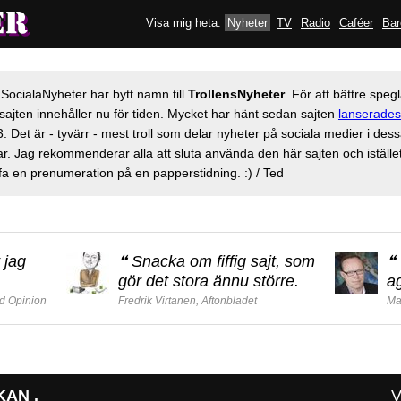
Visa mig heta:
Nyheter
TV
Radio
Caféer
Bar
 SocialaNyheter har bytt namn till
TrollensNyheter
. För att bättre speg
sajten innehåller nu för tiden. Mycket har hänt sedan sajten
lanserades
. Det är - tyvärr - mest troll som delar nyheter på sociala medier i des
r. Jag rekommenderar alla att sluta använda den här sajten och iställe
fa en prenumeration på en papperstidning. :) / Ted
 jag
❝
Snacka om fiffig sajt, som
❝
gör det stora ännu större.
a
d Opinion
Fredrik Virtanen, Aftonbladet
Ma
KAN .
V