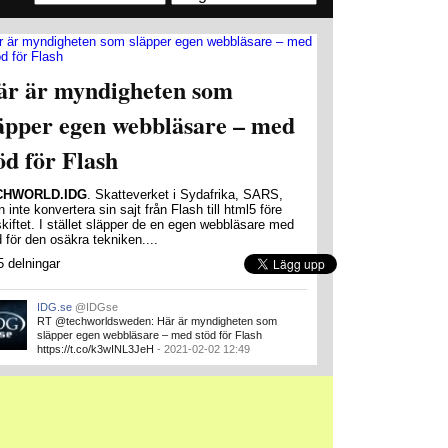
är är myndigheten som
äpper egen webbläsare – med
öd för Flash
CHWORLD.IDG
. Skatteverket i Sydafrika, SARS,
 inte konvertera sin sajt från Flash till html5 före
skiftet. I stället släpper de en egen webbläsare med
 för den osäkra tekniken....
5 delningar
IDG.se
@IDGse
RT @techworldsweden: Här är myndigheten som
släpper egen webbläsare – med stöd för Flash
https://t.co/k3wINL3JeH
- 2021-02-02 12:49