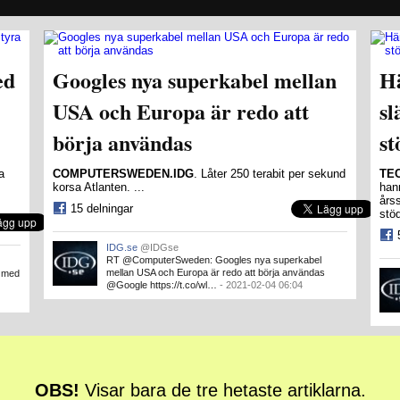
ed
Googles nya superkabel mellan
H
USA och Europa är redo att
sl
börja användas
st
a
COMPUTERSWEDEN.IDG
. Låter 250 terabit per sekund
TE
korsa Atlanten. ...
hann
års
15 delningar
stöd
IDG.se
@IDGse
RT @ComputerSweden: Googles nya superkabel
mellan USA och Europa är redo att börja användas
a med
@Google https://t.co/wl…
- 2021-02-04 06:04
OBS!
Visar bara de tre hetaste artiklarna.