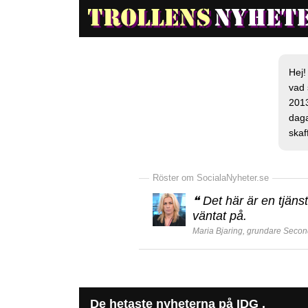
Hej!
vad 
2013
daga
skaf
Röster om SocialaNyheter.se
❝
Det här är en tjänst
väntat på.
Maria Bjaring, grundare Secon
De hetaste nyheterna på IDG .