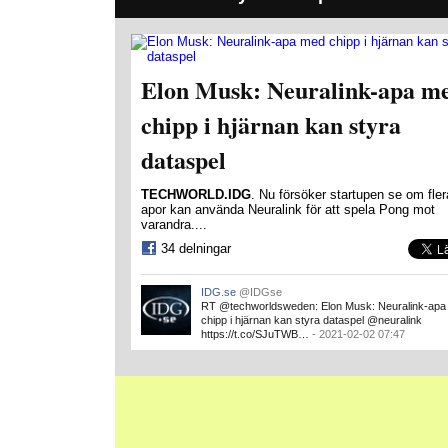
Elon Musk: Neuralink-apa m
chipp i hjärnan kan styra
dataspel
TECHWORLD.IDG
. Nu försöker startupen se om fler
apor kan använda Neuralink för att spela Pong mot
varandra....
34 delningar
IDG.se
@IDGse
RT @techworldsweden: Elon Musk: Neuralink-ap
chipp i hjärnan kan styra dataspel @neuralink
https://t.co/SJuTWB…
- 2021-02-02 07:47