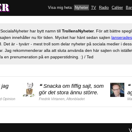
Visa mig heta:
Nyheter
TV
Radio
Caféer
Bar
 SocialaNyheter har bytt namn till
TrollensNyheter
. För att bättre speg
sajten innehåller nu för tiden. Mycket har hänt sedan sajten
lanserades
. Det är - tyvärr - mest troll som delar nyheter på sociala medier i des
r. Jag rekommenderar alla att sluta använda den här sajten och iställe
fa en prenumeration på en papperstidning. :) / Ted
 jag
❝
Snacka om fiffig sajt, som
❝
gör det stora ännu större.
a
d Opinion
Fredrik Virtanen, Aftonbladet
Ma
V