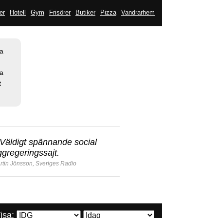
er
Hotell
Gym
Frisörer
Butiker
Pizza
Vandrarhem
la
sa
t
Väldigt spännande social
ggregeringssajt.
rtin Jönsson, Sveriges Radio
isa: