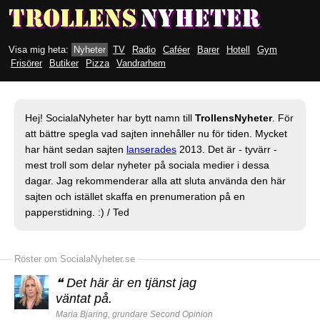
Visa mig heta:
Nyheter
TV
Radio
Caféer
Barer
Hotell
Gym
Frisörer
Butiker
Pizza
Vandrarhem
Hej! SocialaNyheter har bytt namn till
TrollensNyheter
. För
att bättre spegla vad sajten innehåller nu för tiden. Mycket
har hänt sedan sajten
lanserades
2013. Det är - tyvärr -
mest troll som delar nyheter på sociala medier i dessa
dagar. Jag rekommenderar alla att sluta använda den här
sajten och istället skaffa en prenumeration på en
papperstidning. :) / Ted
Röster om SocialaNyheter.se
❝
Det här är en tjänst jag
väntat på.
Maria Bjaring, grundare Second Opinion