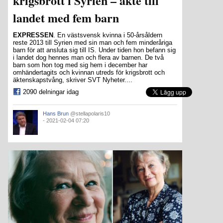
krigsbrott i Syrien – åkte till
landet med fem barn
EXPRESSEN
. En västsvensk kvinna i 50-årsåldern
reste 2013 till Syrien med sin man och fem minderåriga
barn för att ansluta sig till IS. Under tiden hon befann sig
i landet dog hennes man och flera av barnen. De två
barn som hon tog med sig hem i december har
omhändertagits och kvinnan utreds för krigsbrott och
äktenskapstvång, skriver SVT Nyheter....
2090 delningar idag
Hans Brun
@stellapolaris10
- 2021-02-04 07:20