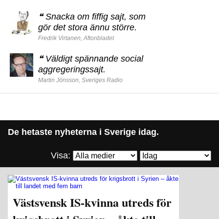
❝
Snacka om fiffig sajt, som
gör det stora ännu större.
Fredrik Virtanen, Aftonbladet
❝
Väldigt spännande social
aggregeringssajt.
Martin Jönsson, Sveriges Radio
De hetaste nyheterna i Sverige idag.
Visa:
Västsvensk IS-kvinna utreds för