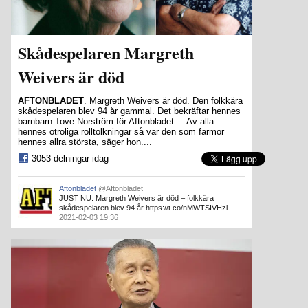
Skådespelaren Margreth
Weivers är död
AFTONBLADET
. Margreth Weivers är död. Den folkkära
skådespelaren blev 94 år gammal. Det bekräftar hennes
barnbarn Tove Norström för Aftonbladet. – Av alla
hennes otroliga rolltolkningar så var den som farmor
hennes allra största, säger hon....
3053 delningar idag
Aftonbladet
@Aftonbladet
JUST NU: Margreth Weivers är död – folkkära
skådespelaren blev 94 år https://t.co/nMWTSIVHzl
-
2021-02-03 19:36