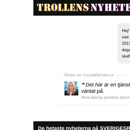
Hej!
vad 
2013
daga
skaf
Röster om SocialaNyheter.se
❝
Det här är en tjänst
väntat på.
Maria Bjaring, grundare Secon
De hetaste nyheterna på SVERIGESR