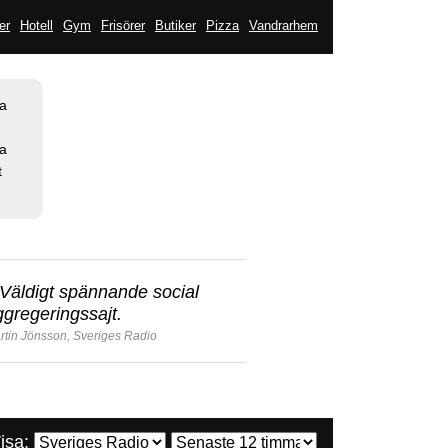
er
Hotell
Gym
Frisörer
Butiker
Pizza
Vandrarhem
la
sa
t
Väldigt spännande social
ggregeringssajt.
rtin Jönsson, Sveriges Radio
isa: