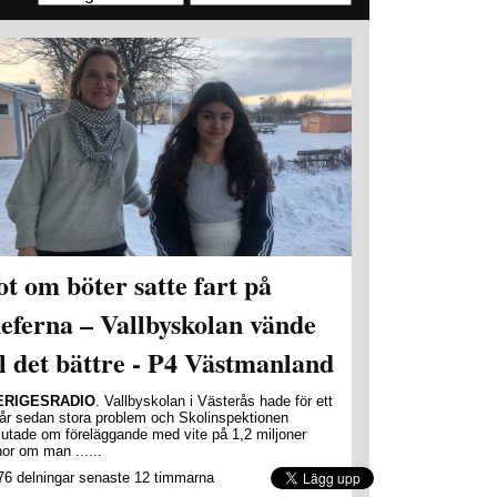
t om böter satte fart på
eferna – Vallbyskolan vände
ll det bättre - P4 Västmanland
ERIGESRADIO
. Vallbyskolan i Västerås hade för ett
 år sedan stora problem och Skolinspektionen
lutade om föreläggande med vite på 1,2 miljoner
or om man ......
76 delningar senaste 12 timmarna