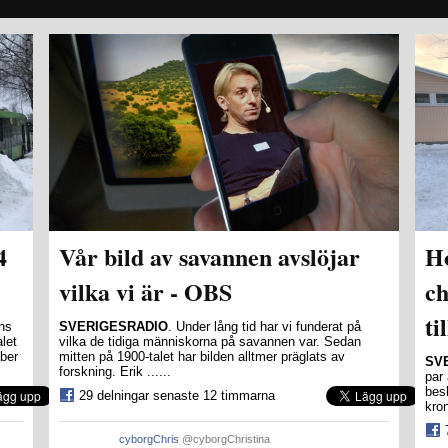
4
Vår bild av savannen avslöjar
Ho
vilka vi är - OBS
ch
ti
ns
SVERIGESRADIO
. Under lång tid har vi funderat på
let
vilka de tidiga människorna på savannen var. Sedan
mber
mitten på 1900-talet har bilden alltmer präglats av
SV
forskning. Erik ......
par
bes
29 delningar senaste 12 timmarna
kron
cyborgChris
@cyborgChristina