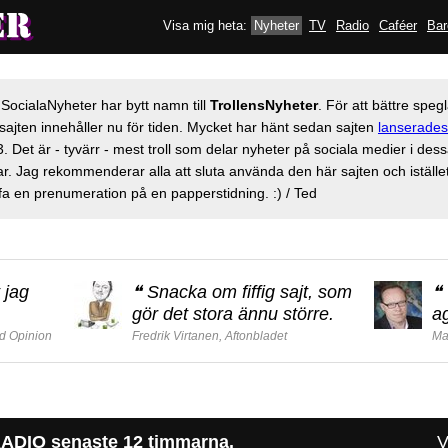
Visa mig heta:
Nyheter
TV
Radio
Caféer
Bar
 SocialaNyheter har bytt namn till
TrollensNyheter
. För att bättre speg
sajten innehåller nu för tiden. Mycket har hänt sedan sajten
lanserades
. Det är - tyvärr - mest troll som delar nyheter på sociala medier i des
r. Jag rekommenderar alla att sluta använda den här sajten och iställe
fa en prenumeration på en papperstidning. :) / Ted
 jag
❝
Snacka om fiffig sajt, som
❝
gör det stora ännu större.
a
d Opinion
Fredrik Virtanen, Aftonbladet
Ma
ADIO senaste 12 timmarna.
V