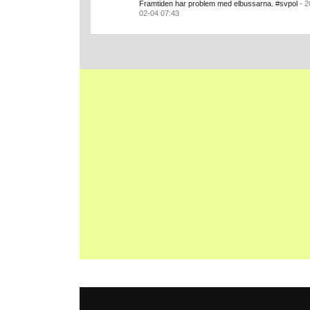
Framtiden har problem med elbussarna. #svpol
- 2
02-04 07:43