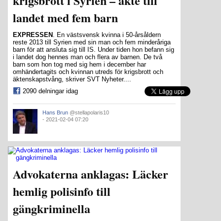
krigsbrott i Syrien – åkte till
landet med fem barn
EXPRESSEN
. En västsvensk kvinna i 50-årsåldern
reste 2013 till Syrien med sin man och fem minderåriga
barn för att ansluta sig till IS. Under tiden hon befann sig
i landet dog hennes man och flera av barnen. De två
barn som hon tog med sig hem i december har
omhändertagits och kvinnan utreds för krigsbrott och
äktenskapstvång, skriver SVT Nyheter....
2090 delningar idag
Hans Brun
@stellapolaris10
- 2021-02-04 07:20
Advokaterna anklagas: Läcker
hemlig polisinfo till
gängkriminella