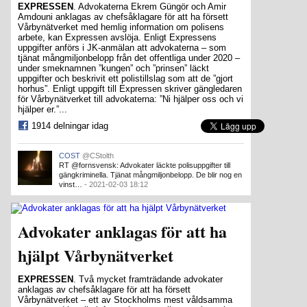
EXPRESSEN
. Advokaterna Ekrem Güngör och Amir
Amdouni anklagas av chefsåklagare för att ha försett
Vårbynätverket med hemlig information om polisens
arbete, kan Expressen avslöja. Enligt Expressens
uppgifter anförs i JK-anmälan att advokaterna – som
tjänat mångmiljonbelopp från det offentliga under 2020 –
under smeknamnen ”kungen” och ”prinsen” läckt
uppgifter och beskrivit ett polistillslag som att de ”gjort
horhus”. Enligt uppgift till Expressen skriver gängledaren
för Vårbynätverket till advokaterna: ”Ni hjälper oss och vi
hjälper er.”...
1914 delningar idag
COST
@CStolth
RT @fornsvensk: Advokater läckte polisuppgifter till
gängkriminella. Tjänat mångmiljonbelopp. De blir nog en
vinst…
- 2021-02-03 18:12
Advokater anklagas för att ha
hjälpt Vårbynätverket
EXPRESSEN
. Två mycket framträdande advokater
anklagas av chefsåklagare för att ha försett
Vårbynätverket – ett av Stockholms mest våldsamma