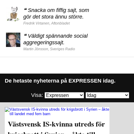
❝
Snacka om fiffig sajt, som
gör det stora ännu större.
Fredrik Virtanen, Aftonbladet
❝
Väldigt spännande social
aggregeringssajt.
Martin Jönsson, Sveriges Radio
De hetaste nyheterna på EXPRESSEN idag.
Visa:
Västsvensk IS-kvinna utreds för