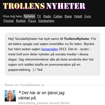
Visa mig heta:
Nyheter
TV
Radio
Caféer
Barer
Hotell
Gym
Frisörer
Butiker
Pizza
Vandrarhem
Hej! SocialaNyheter har bytt namn till
TrollensNyheter
. För
att bättre spegla vad sajten innehåller nu för tiden. Mycket
har hänt sedan sajten
lanserades
2013. Det är - tyvärr -
mest troll som delar nyheter på sociala medier i dessa
dagar. Jag rekommenderar alla att sluta använda den här
sajten och istället skaffa en prenumeration på en
papperstidning. :) / Ted
Röster om SocialaNyheter.se
❝
Det här är en tjänst jag
väntat på.
Maria Bjaring, grundare Second Opinion